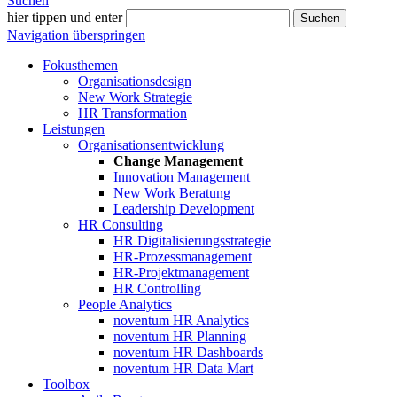
Suchen
hier tippen und enter
Suchen
Navigation überspringen
Fokusthemen
Organisationsdesign
New Work Strategie
HR Transformation
Leistungen
Organisationsentwicklung
Change Management
Innovation Management
New Work Beratung
Leadership Development
HR Consulting
HR Digitalisierungsstrategie
HR-Prozessmanagement
HR-Projektmanagement
HR Controlling
People Analytics
noventum HR Analytics
noventum HR Planning
noventum HR Dashboards
noventum HR Data Mart
Toolbox