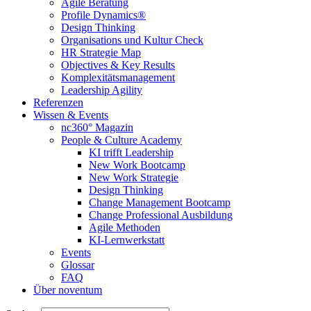
Agile Beratung
Profile Dynamics®
Design Thinking
Organisations und Kultur Check
HR Strategie Map
Objectives & Key Results
Komplexitätsmanagement
Leadership Agility
Referenzen
Wissen & Events
nc360° Magazin
People & Culture Academy
KI trifft Leadership
New Work Bootcamp
New Work Strategie
Design Thinking
Change Management Bootcamp
Change Professional Ausbildung
Agile Methoden
KI-Lernwerkstatt
Events
Glossar
FAQ
Über noventum