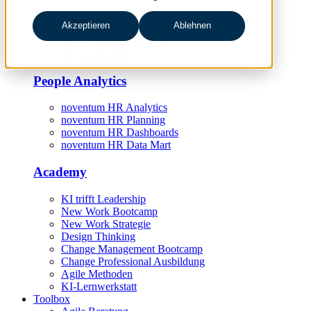
HR Digitalisierungsstrategie
Akzeptieren
Ablehnen
HR-Prozessmanagement
HR-Projektmanagement
HR Controlling
People Analytics
noventum HR Analytics
noventum HR Planning
noventum HR Dashboards
noventum HR Data Mart
Academy
KI trifft Leadership
New Work Bootcamp
New Work Strategie
Design Thinking
Change Management Bootcamp
Change Professional Ausbildung
Agile Methoden
KI-Lernwerkstatt
Toolbox