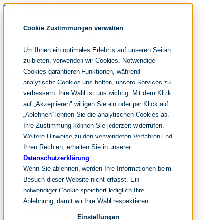
Navigation überspringen
noventum
Cookie Zustimmungen verwalten
IT & Management Consulting
Data & Analytics
Um Ihnen ein optimales Erlebnis auf unseren Seiten
People & Culture
zu bieten, verwenden wir Cookies. Notwendige
Cookies garantieren Funktionen, während
Navigation überspringen
analytische Cookies uns helfen, unsere Services zu
verbessern. Ihre Wahl ist uns wichtig. Mit dem Klick
Fokusthemen
Organisationsdesign
auf „Akzeptieren" willigen Sie ein oder per Klick auf
New Work Strategie
„Ablehnen“ lehnen Sie die analytischen Cookies ab.
HR Transformation
Ihre Zustimmung können Sie jederzeit widerrufen.
Leistungen
Weitere Hinweise zu den verwendeten Verfahren und
Organisationsentwicklung
Ihren Rechten, erhalten Sie in unserer
Datenschutzerklärung
.
Change Management
Wenn Sie ablehnen, werden Ihre Informationen beim
Innovation Management
Besuch dieser Website nicht erfasst. Ein
New Work Beratung
notwendiger Cookie speichert lediglich Ihre
Leadership Development
Ablehnung, damit wir Ihre Wahl respektieren.
HR Consulting
Einstellungen