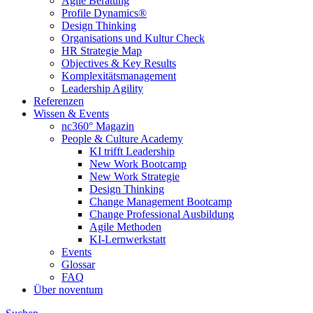
Agile Beratung
Profile Dynamics®
Design Thinking
Organisations und Kultur Check
HR Strategie Map
Objectives & Key Results
Komplexitätsmanagement
Leadership Agility
Referenzen
Wissen & Events
nc360° Magazin
People & Culture Academy
KI trifft Leadership
New Work Bootcamp
New Work Strategie
Design Thinking
Change Management Bootcamp
Change Professional Ausbildung
Agile Methoden
KI-Lernwerkstatt
Events
Glossar
FAQ
Über noventum