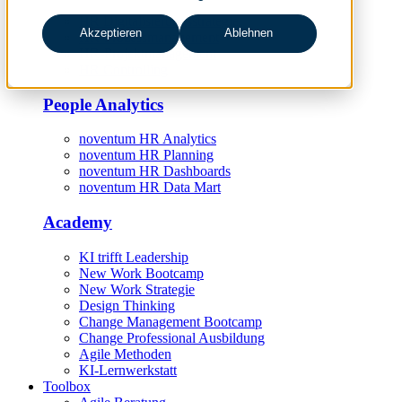
HR Digitalisierungsstrategie
Akzeptieren
Ablehnen
HR-Prozessmanagement
HR-Projektmanagement
HR Controlling
People Analytics
noventum HR Analytics
noventum HR Planning
noventum HR Dashboards
noventum HR Data Mart
Academy
KI trifft Leadership
New Work Bootcamp
New Work Strategie
Design Thinking
Change Management Bootcamp
Change Professional Ausbildung
Agile Methoden
KI-Lernwerkstatt
Toolbox