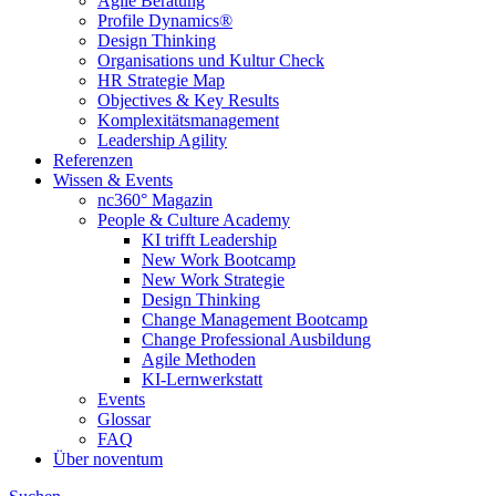
Agile Beratung
Profile Dynamics®
Design Thinking
Organisations und Kultur Check
HR Strategie Map
Objectives & Key Results
Komplexitätsmanagement
Leadership Agility
Referenzen
Wissen & Events
nc360° Magazin
People & Culture Academy
KI trifft Leadership
New Work Bootcamp
New Work Strategie
Design Thinking
Change Management Bootcamp
Change Professional Ausbildung
Agile Methoden
KI-Lernwerkstatt
Events
Glossar
FAQ
Über noventum