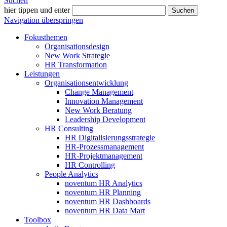
Suchen
hier tippen und enter
Suchen
Navigation überspringen
Fokusthemen
Organisationsdesign
New Work Strategie
HR Transformation
Leistungen
Organisationsentwicklung
Change Management
Innovation Management
New Work Beratung
Leadership Development
HR Consulting
HR Digitalisierungsstrategie
HR-Prozessmanagement
HR-Projektmanagement
HR Controlling
People Analytics
noventum HR Analytics
noventum HR Planning
noventum HR Dashboards
noventum HR Data Mart
Toolbox