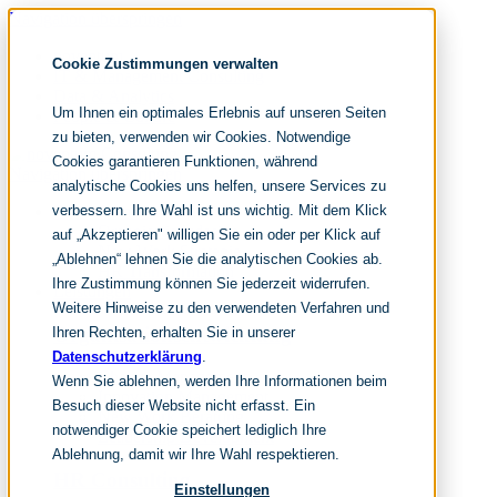
Navigation überspringen
noventum
Cookie Zustimmungen verwalten
IT & Management Consulting
Data & Analytics
Um Ihnen ein optimales Erlebnis auf unseren Seiten
People & Culture
zu bieten, verwenden wir Cookies. Notwendige
Cookies garantieren Funktionen, während
Navigation überspringen
analytische Cookies uns helfen, unsere Services zu
verbessern. Ihre Wahl ist uns wichtig. Mit dem Klick
Fokusthemen
Organisationsdesign
auf „Akzeptieren" willigen Sie ein oder per Klick auf
New Work Strategie
„Ablehnen“ lehnen Sie die analytischen Cookies ab.
HR Transformation
Ihre Zustimmung können Sie jederzeit widerrufen.
Leistungen
Weitere Hinweise zu den verwendeten Verfahren und
Organisationsentwicklung
Ihren Rechten, erhalten Sie in unserer
Datenschutzerklärung
.
Change Management
Wenn Sie ablehnen, werden Ihre Informationen beim
Innovation Management
Besuch dieser Website nicht erfasst. Ein
New Work Beratung
notwendiger Cookie speichert lediglich Ihre
Leadership Development
Ablehnung, damit wir Ihre Wahl respektieren.
HR Consulting
Einstellungen