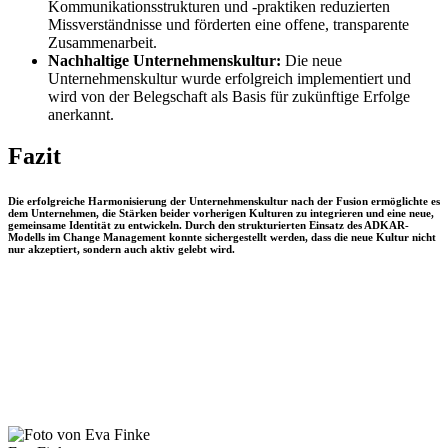
Kommunikationsstrukturen und -praktiken reduzierten
Missverständnisse und förderten eine offene, transparente
Zusammenarbeit.
Nachhaltige Unternehmenskultur:
Die neue
Unternehmenskultur wurde erfolgreich implementiert und
wird von der Belegschaft als Basis für zukünftige Erfolge
anerkannt.
Fazit
Die erfolgreiche Harmonisierung der Unternehmenskultur nach der Fusion ermöglichte es
dem Unternehmen, die Stärken beider vorherigen Kulturen zu integrieren und eine neue,
gemeinsame Identität zu entwickeln. Durch den strukturierten Einsatz des ADKAR-
Modells im Change Management konnte sichergestellt werden, dass die neue Kultur nicht
nur akzeptiert, sondern auch aktiv gelebt wird.
Wenn wir auch für Sie tätig werden können,
freuen wir uns über Ihre Kontaktaufnahme.
Stehen Sie vor der Herausforderung, nach einer Fusion unterschiedliche
Unternehmenskulturen zu harmonisieren? Wir unterstützen Sie dabei, eine einheitliche
und starke Unternehmenskultur zu entwickeln, die Ihre Mitarbeiter*innen
zusammenführt und auf eine erfolgreiche gemeinsame Zukunft ausrichtet. Kontaktieren
Sie uns, um gemeinsam die nächsten Schritte zu planen.