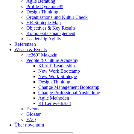
Agile Beratung
Profile Dynamics®
Design Thinking
Organisations und Kultur Check
HR Strategie Map
Objectives & Key Results
Komplexitätsmanagement
Leadership Agility
Referenzen
Wissen & Events
nc360° Magazin
People & Culture Academy
KI trifft Leadership
New Work Bootcamp
New Work Strategie
Design Thinking
Change Management Bootcamp
Change Professional Ausbildung
Agile Methoden
KI-Lernwerkstatt
Events
Glossar
FAQ
Über noventum