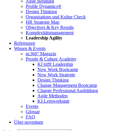
Agile Beratung
Profile Dynamics®
Design Thinking
Organisations und Kultur Check
HR Strategie Map
Objectives & Key Results
Komplexitätsmanagement
Leadership Agility
Referenzen
Wissen & Events
nc360° Magazin
People & Culture Academy
KI trifft Leadership
New Work Bootcamp
New Work Strategie
Design Thinking
Change Management Bootcamp
Change Professional Ausbildung
Agile Methoden
KI-Lernwerkstatt
Events
Glossar
FAQ
Über noventum