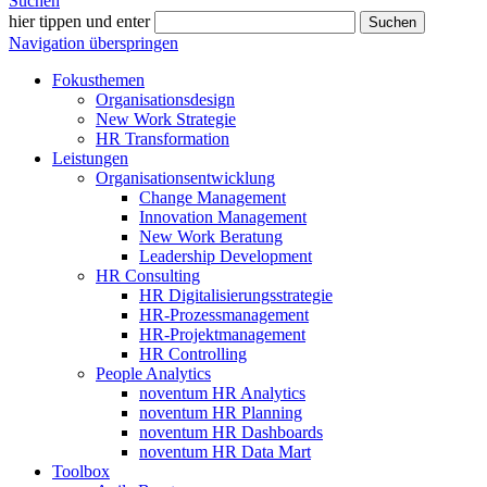
Suchen
hier tippen und enter
Suchen
Navigation überspringen
Fokusthemen
Organisationsdesign
New Work Strategie
HR Transformation
Leistungen
Organisationsentwicklung
Change Management
Innovation Management
New Work Beratung
Leadership Development
HR Consulting
HR Digitalisierungsstrategie
HR-Prozessmanagement
HR-Projektmanagement
HR Controlling
People Analytics
noventum HR Analytics
noventum HR Planning
noventum HR Dashboards
noventum HR Data Mart
Toolbox