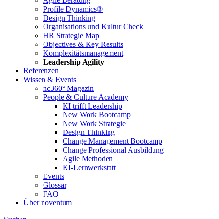
Agile Beratung
Profile Dynamics®
Design Thinking
Organisations und Kultur Check
HR Strategie Map
Objectives & Key Results
Komplexitätsmanagement
Leadership Agility
Referenzen
Wissen & Events
nc360° Magazin
People & Culture Academy
KI trifft Leadership
New Work Bootcamp
New Work Strategie
Design Thinking
Change Management Bootcamp
Change Professional Ausbildung
Agile Methoden
KI-Lernwerkstatt
Events
Glossar
FAQ
Über noventum