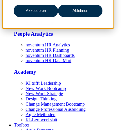
HR Digitalisierungsstrategie
Akzeptieren
Ablehnen
HR-Prozessmanagement
HR-Projektmanagement
HR Controlling
People Analytics
noventum HR Analytics
noventum HR Planning
noventum HR Dashboards
noventum HR Data Mart
Academy
KI trifft Leadership
New Work Bootcamp
New Work Strategie
Design Thinking
Change Management Bootcamp
Change Professional Ausbildung
Agile Methoden
KI-Lernwerkstatt
Toolbox