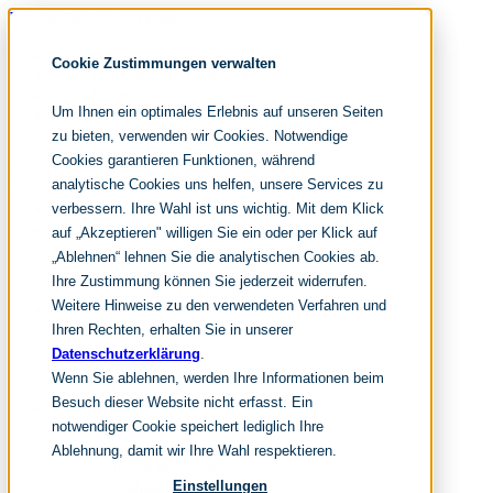
Navigation überspringen
noventum
Cookie Zustimmungen verwalten
IT & Management Consulting
Data & Analytics
Um Ihnen ein optimales Erlebnis auf unseren Seiten
People & Culture
zu bieten, verwenden wir Cookies. Notwendige
Cookies garantieren Funktionen, während
Navigation überspringen
analytische Cookies uns helfen, unsere Services zu
verbessern. Ihre Wahl ist uns wichtig. Mit dem Klick
Home
Leistungen
auf „Akzeptieren" willigen Sie ein oder per Klick auf
it & management consulting
„Ablehnen“ lehnen Sie die analytischen Cookies ab.
data & analytics
Ihre Zustimmung können Sie jederzeit widerrufen.
people & culture
Weitere Hinweise zu den verwendeten Verfahren und
Wissen & Events
nc360° Magazin
Ihren Rechten, erhalten Sie in unserer
Events
Datenschutzerklärung
.
Glossar
Wenn Sie ablehnen, werden Ihre Informationen beim
FAQ
Besuch dieser Website nicht erfasst. Ein
Unternehmen
notwendiger Cookie speichert lediglich Ihre
Über uns
Auszeichnungen
Ablehnung, damit wir Ihre Wahl respektieren.
Mission & Vision
Nachhaltigkeit
Einstellungen