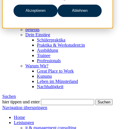
Management
Freunde
Akzeptieren
Ablehnen
Karriere
Jobs
So ticken wir
benefits
Dein Einstieg
Schülerpraktika
Praktika & Werkstudent:in
Ausbildung
Trainee
Professionals
Warum Wir?
Great Place to Work
Kununu
Leben im Münsterland
Nachhaltigkeit
Suchen
hier tippen und enter
Suchen
Navigation überspringen
Home
Leistungen
it & management consulting