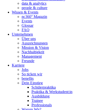
data & analytics
people & culture
Wissen & Events
nc360° Magazin
Events
Glossar
FAQ
Unternehmen
Über uns
Auszeichnungen
Mission & Vision
Nachhaltigkeit
Management
Freunde
Karriere
Jobs
So ticken wir
benefits
Dein Einstieg
Schülerpraktika
Praktika & Werkstudent:in
Ausbildung
Trainee
Professionals
Warum Wir?