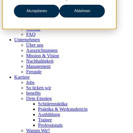
data & analytics
people & culture
Akzeptieren
Ablehnen
Wissen & Events
nc360° Magazin
Events
Glossar
FAQ
Unternehmen
Über uns
Auszeichnungen
Mission & Vision
Nachhaltigkeit
Management
Freunde
Karriere
Jobs
So ticken wir
benefits
Dein Einstieg
Schülerpraktika
Praktika & Werkstudent:in
Ausbildung
Trainee
Professionals
Warum Wir?