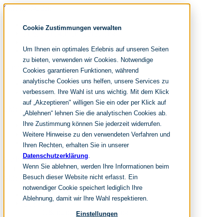
Skip navigation
noventum
Cookie Zustimmungen verwalten
IT & Management Consulting
Data & Analytics
Um Ihnen ein optimales Erlebnis auf unseren Seiten
People & Culture
zu bieten, verwenden wir Cookies. Notwendige
Cookies garantieren Funktionen, während
analytische Cookies uns helfen, unsere Services zu
DE
verbessern. Ihre Wahl ist uns wichtig. Mit dem Klick
EN
auf „Akzeptieren" willigen Sie ein oder per Klick auf
Skip navigation
„Ablehnen“ lehnen Sie die analytischen Cookies ab.
Ihre Zustimmung können Sie jederzeit widerrufen.
Home
Archive
Weitere Hinweise zu den verwendeten Verfahren und
Editorial
Ihren Rechten, erhalten Sie in unserer
Datenschutzerklärung
.
Suchen
Wenn Sie ablehnen, werden Ihre Informationen beim
hier tippen und enter
Suchen
Besuch dieser Website nicht erfasst. Ein
Skip navigation
notwendiger Cookie speichert lediglich Ihre
Home
Ablehnung, damit wir Ihre Wahl respektieren.
Leistungen
it & management consulting
Einstellungen