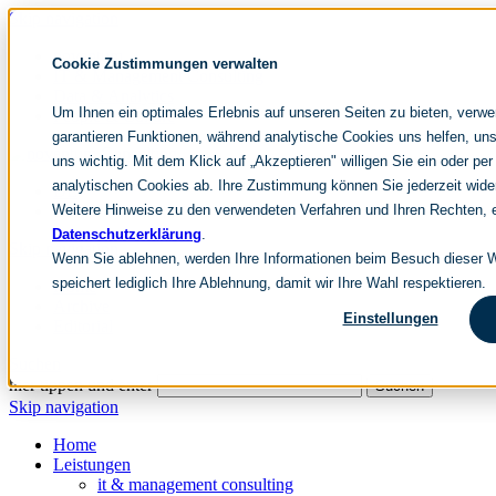
Skip navigation
noventum
Cookie Zustimmungen verwalten
IT & Management Consulting
Data & Analytics
Um Ihnen ein optimales Erlebnis auf unseren Seiten zu bieten, verw
People & Culture
garantieren Funktionen, während analytische Cookies uns helfen, uns
uns wichtig. Mit dem Klick auf „Akzeptieren" willigen Sie ein oder per
analytischen Cookies ab. Ihre Zustimmung können Sie jederzeit wide
DE
Weitere Hinweise zu den verwendeten Verfahren und Ihren Rechten, e
EN
Datenschutzerklärung
.
Skip navigation
Wenn Sie ablehnen, werden Ihre Informationen beim Besuch dieser We
speichert lediglich Ihre Ablehnung, damit wir Ihre Wahl respektieren.
Home
Archive
Einstellungen
Editorial
Suchen
hier tippen und enter
Suchen
Skip navigation
Home
Leistungen
it & management consulting