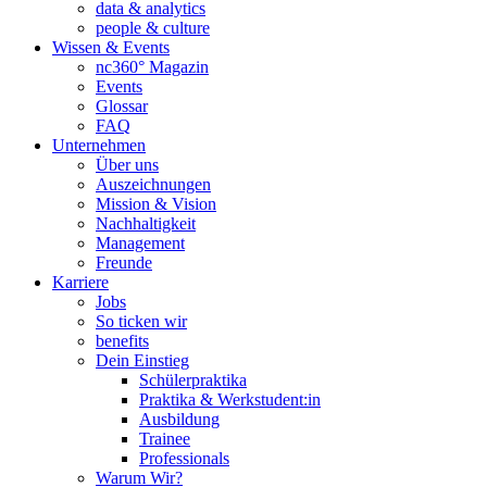
data & analytics
people & culture
Wissen & Events
nc360° Magazin
Events
Glossar
FAQ
Unternehmen
Über uns
Auszeichnungen
Mission & Vision
Nachhaltigkeit
Management
Freunde
Karriere
Jobs
So ticken wir
benefits
Dein Einstieg
Schülerpraktika
Praktika & Werkstudent:in
Ausbildung
Trainee
Professionals
Warum Wir?