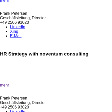
mehr
Frank Petersen
Geschäftsleitung, Director
+49 2506 93020
LinkedIn
Xing
E-Mail
HR Strategy with noventum consulting
»Strategic HR innovations for corporate success!«
Discover how a targeted and forward-looking HR strategy can
promote digital transformation in your company.
mehr
Frank Petersen
Geschäftsleitung, Director
+49 2506 93020
LinkedIn