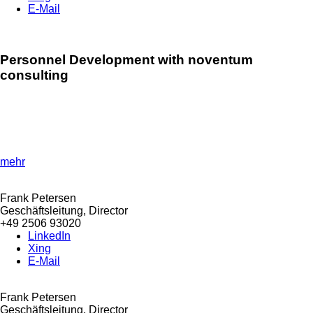
E-Mail
Personnel Development with noventum
consulting
»Strengthen growth & employee skills!«
Strengthen your team through targeted and innovative
development measures to increase your corporate values.
mehr
Frank Petersen
Geschäftsleitung, Director
+49 2506 93020
LinkedIn
Xing
E-Mail
Frank Petersen
Geschäftsleitung, Director