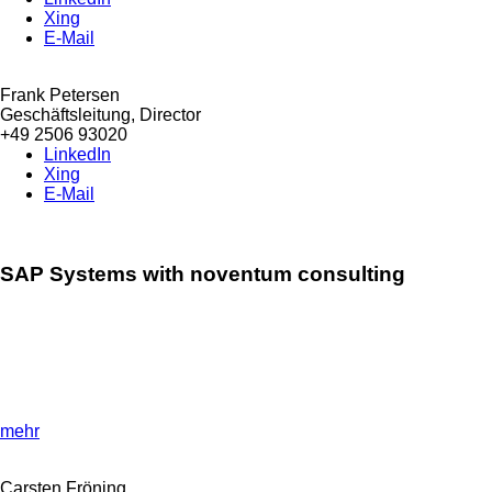
Xing
E-Mail
Frank Petersen
Geschäftsleitung, Director
+49 2506 93020
LinkedIn
Xing
E-Mail
SAP Systems with noventum consulting
»Discover the benefits for your company
!«
Improve the performance of your IT infrastructure with SAP
systems and strengthen your business processes with
customised adaptations.
mehr
Carsten Fröning