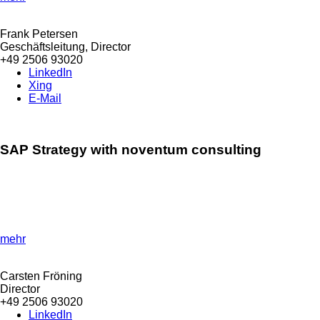
Frank Petersen
Geschäftsleitung, Director
+49 2506 93020
LinkedIn
Xing
E-Mail
SAP Strategy with noventum consulting
»Business optimisation made easy
!«
Learn how to optimise your business processes and implement
ERP strategies in our SAP strategy consulting.
mehr
Carsten Fröning
Director
+49 2506 93020
LinkedIn