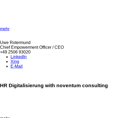
»Agile methods for digital change!«
Become part of the transformation heroes and master business
changes with innovative strategies and methods.
mehr
Uwe Rotermund
Chief Empowerment Officer / CEO
+49 2506 93020
LinkedIn
Xing
E-Mail
HR Digitalisierung with noventum consulting
»Smart digitalisation of HR processes!«
Revolutionise your HR department with advanced digitalisation
strategies and increase your productivity.