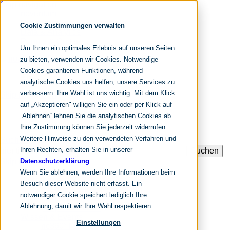
Skip navigation
noventum
IT & Management Consulting
Cookie Zustimmungen verwalten
Data & Analytics
People & Culture
Um Ihnen ein optimales Erlebnis auf unseren Seiten
zu bieten, verwenden wir Cookies. Notwendige
DE
Cookies garantieren Funktionen, während
EN
analytische Cookies uns helfen, unsere Services zu
verbessern. Ihre Wahl ist uns wichtig. Mit dem Klick
Skip navigation
Home
auf „Akzeptieren" willigen Sie ein oder per Klick auf
Archive
„Ablehnen“ lehnen Sie die analytischen Cookies ab.
Editorial
Ihre Zustimmung können Sie jederzeit widerrufen.
Weitere Hinweise zu den verwendeten Verfahren und
Suchen
Ihren Rechten, erhalten Sie in unserer
hier tippen und enter
Suchen
Skip navigation
Datenschutzerklärung
.
Home
Wenn Sie ablehnen, werden Ihre Informationen beim
Leistungen
Besuch dieser Website nicht erfasst. Ein
it & management consulting
notwendiger Cookie speichert lediglich Ihre
data & analytics
Ablehnung, damit wir Ihre Wahl respektieren.
people & culture
Wissen & Events
Einstellungen
nc360° Magazin