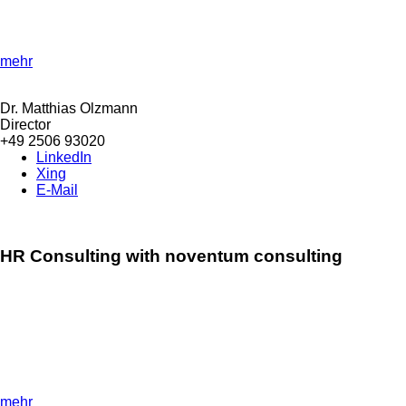
Transform your IT department with smart sourcing strategies to
improve its quality.
mehr
Dr. Matthias Olzmann
Director
+49 2506 93020
LinkedIn
Xing
E-Mail
HR Consulting with noventum consulting
»Innovative HR strategies are the key to corporate
success!«
Shape the future of your HR department with HR Consulting
and maximise your company's success with modern HR
processes.
mehr