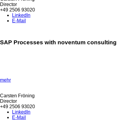
Director
+49 2506 93020
LinkedIn
E-Mail
SAP Processes with noventum consulting
»Efficient SAP processes for better business workflows!
«
Discover how SAP processes can be efficiently optimised and
integrated into day-to-day business.
mehr
Carsten Fröning
Director
+49 2506 93020
LinkedIn
E-Mail