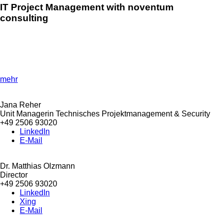
IT Project Management with noventum
consulting
»IT project management methods for success!«
Understand the essence and discover the different approaches
and techniques to manage projects efficiently.
mehr
Jana Reher
Unit Managerin Technisches Projektmanagement & Security
+49 2506 93020
LinkedIn
E-Mail
Dr. Matthias Olzmann
Director
+49 2506 93020
LinkedIn
Xing
E-Mail