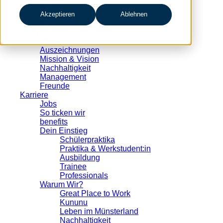
Events
Glossar
Akzeptieren
Ablehnen
FAQ
Unternehmen
Über uns
Auszeichnungen
Mission & Vision
Nachhaltigkeit
Management
Freunde
Karriere
Jobs
So ticken wir
benefits
Dein Einstieg
Schülerpraktika
Praktika & Werkstudent:in
Ausbildung
Trainee
Professionals
Warum Wir?
Great Place to Work
Kununu
Leben im Münsterland
Nachhaltigkeit