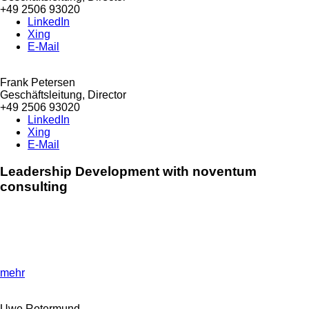
+49 2506 93020
LinkedIn
Xing
E-Mail
Frank Petersen
Geschäftsleitung, Director
+49 2506 93020
LinkedIn
Xing
E-Mail
Leadership Development with noventum
consulting
»Effective leadership development for managers!«
Develop your leadership skills with our comprehensive
Leadership Development Program.
mehr
Uwe Rotermund