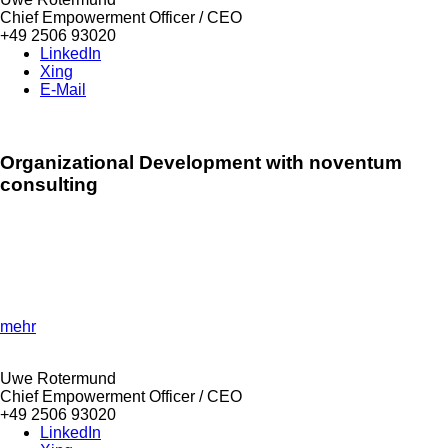
Chief Empowerment Officer / CEO
+49 2506 93020
LinkedIn
Xing
E-Mail
Organizational Development with noventum
consulting
»Strengthen agility and future viability!«
Find out how organisational development makes companies
more future-proof and helps managers to promote agile
working.
mehr
Uwe Rotermund
Chief Empowerment Officer / CEO
+49 2506 93020
LinkedIn